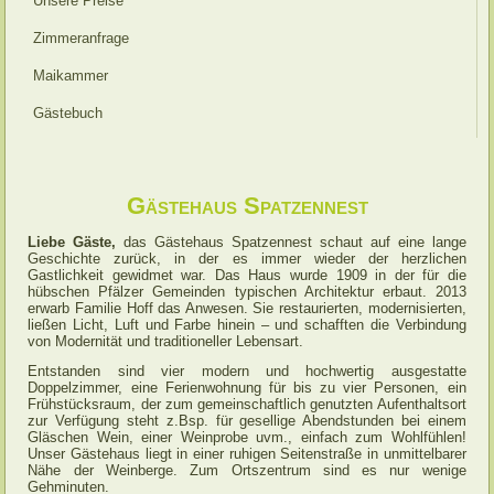
Unsere Preise
Zimmeranfrage
Maikammer
Gästebuch
Gästehaus Spatzennest
Liebe Gäste,
das Gästehaus Spatzennest schaut auf eine lange
Geschichte zurück, in der es immer wieder der herzlichen
Gastlichkeit gewidmet war. Das Haus wurde 1909 in der für die
hübschen Pfälzer Gemeinden typischen Architektur erbaut. 2013
erwarb Familie Hoff das Anwesen. Sie restaurierten, modernisierten,
ließen Licht, Luft und Farbe hinein – und schafften die Verbindung
von Modernität und traditioneller Lebensart.
Entstanden sind vier modern und hochwertig ausgestatte
Doppelzimmer, eine Ferienwohnung für bis zu vier Personen, ein
Frühstücksraum, der zum gemeinschaftlich genutzten Aufenthaltsort
zur Verfügung steht z.Bsp. für gesellige Abendstunden bei einem
Gläschen Wein, einer Weinprobe uvm., einfach zum Wohlfühlen!
Unser Gästehaus liegt in einer ruhigen Seitenstraße in unmittelbarer
Nähe der Weinberge. Zum Ortszentrum sind es nur wenige
Gehminuten.