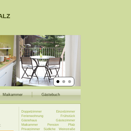
alz
Maikammer
Gästebuch
Doppelzimmer
Einzelzimmer
Ferienwohnung
Frühstück
Gästehaus
Gästezimmer
.
Maikammer
Pension
Pfalz
Privatzimmer
Südliche Weinstraße